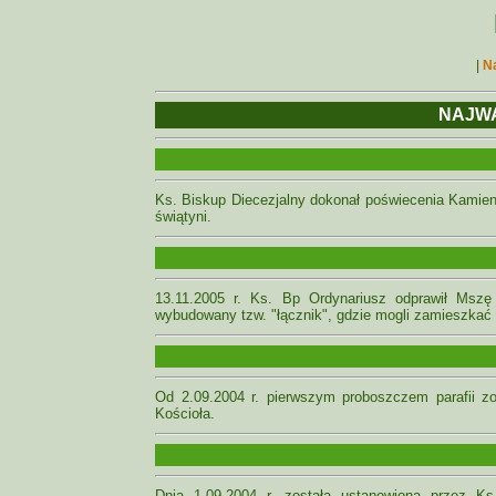
|
Na
NAJWA
Ks. Biskup Diecezjalny dokonał poświecenia Kamie
świątyni.
13.11.2005 r. Ks. Bp Ordynariusz odprawił Mszę
wybudowany tzw. "łącznik", gdzie mogli zamieszkać 
Od 2.09.2004 r. pierwszym proboszczem parafii zo
Kościoła.
Dnia 1.09.2004 r. została ustanowiona przez K