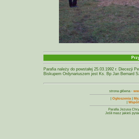
Prz
Parafia należy do powstałej 25.03.1992 r. Diecezji Pel
Biskupem Ordynariuszem jest Ks. Bp Jan Bernard S
strona główna -
www
|
Ogłoszenia
|
Msz
|
Wspól
Parafia Jezusa Chr
Jeśli masz jakieś pyt